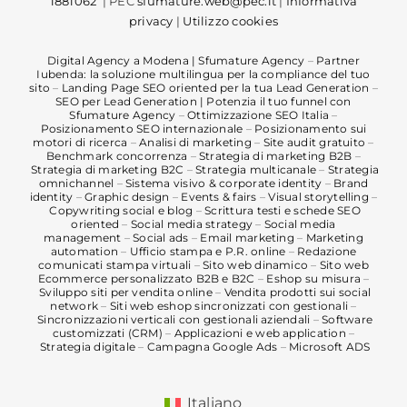
1881062
| PEC
sfumature.web@pec.it
|
Informativa
privacy
|
Utilizzo cookies
Digital Agency a Modena | Sfumature Agency
–
Partner
Iubenda: la soluzione multilingua per la compliance del tuo
sito
–
Landing Page SEO oriented per la tua Lead Generation
–
SEO per Lead Generation | Potenzia il tuo funnel con
Sfumature Agency
–
Ottimizzazione SEO Italia
–
Posizionamento SEO internazionale
–
Posizionamento sui
motori di ricerca
–
Analisi di marketing
–
Site audit gratuito
–
Benchmark concorrenza
–
Strategia di marketing B2B
–
Strategia di marketing B2C
–
Strategia multicanale
–
Strategia
omnichannel
–
Sistema visivo & corporate identity
–
Brand
identity
–
Graphic design
–
Events & fairs
–
Visual storytelling
–
Copywriting social e blog
–
Scrittura testi e schede SEO
oriented
–
Social media strategy
–
Social media
management
–
Social ads
–
Email marketing
–
Marketing
automation
–
Ufficio stampa e P.R. online
–
Redazione
comunicati stampa virtuali
–
Sito web dinamico
–
Sito web
Ecommerce personalizzato B2B e B2C
–
Eshop su misura
–
Sviluppo siti per vendita online
–
Vendita prodotti sui social
network
–
Siti web eshop sincronizzati con gestionali
–
Sincronizzazioni verticali con gestionali aziendali
–
Software
customizzati (CRM)
–
Applicazioni e web application
–
Strategia digitale
–
Campagna Google Ads
–
Microsoft ADS
Italiano