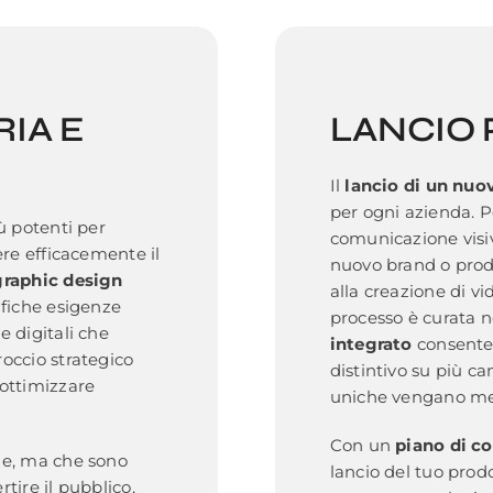
IA E
LANCIO
Il
lancio di un nuo
per ogni azienda. P
ù potenti per
comunicazione visiv
ere efficacemente il
nuovo brand o prod
graphic design
alla creazione di vi
ifiche esigenze
processo è curata n
e digitali che
integrato
consente 
occio strategico
distintivo su più ca
 ottimizzare
uniche vengano mess
Con un
piano di c
ne, ma che sono
lancio del tuo prod
tire il pubblico,