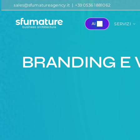
Salta
sales@sfumatureagency.it
|
+39 0536 1881062
al
contenuto
AI
SERVIZI
BRANDING E 