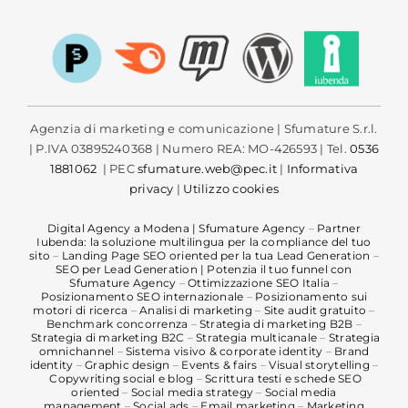
Agenzia di marketing e comunicazione | Sfumature S.r.l.
| P.IVA 03895240368 | Numero REA: MO-426593 | Tel.
0536
1881062
| PEC
sfumature.web@pec.it
|
Informativa
privacy
|
Utilizzo cookies
Digital Agency a Modena | Sfumature Agency
–
Partner
Iubenda: la soluzione multilingua per la compliance del tuo
sito
–
Landing Page SEO oriented per la tua Lead Generation
–
SEO per Lead Generation | Potenzia il tuo funnel con
Sfumature Agency
–
Ottimizzazione SEO Italia
–
Posizionamento SEO internazionale
–
Posizionamento sui
motori di ricerca
–
Analisi di marketing
–
Site audit gratuito
–
Benchmark concorrenza
–
Strategia di marketing B2B
–
Strategia di marketing B2C
–
Strategia multicanale
–
Strategia
omnichannel
–
Sistema visivo & corporate identity
–
Brand
identity
–
Graphic design
–
Events & fairs
–
Visual storytelling
–
Copywriting social e blog
–
Scrittura testi e schede SEO
oriented
–
Social media strategy
–
Social media
management
–
Social ads
–
Email marketing
–
Marketing