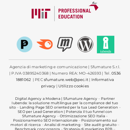
Agenzia di marketing e comunicazione | Sfumature S.r.l.
| P.IVA 03895240368 | Numero REA: MO-426593 | Tel.
0536
1881062
| PEC
sfumature.web@pec.it
|
Informativa
privacy
|
Utilizzo cookies
Digital Agency a Modena | Sfumature Agency
–
Partner
Iubenda: la soluzione multilingua per la compliance del tuo
sito
–
Landing Page SEO oriented per la tua Lead Generation
–
SEO per Lead Generation | Potenzia il tuo funnel con
Sfumature Agency
–
Ottimizzazione SEO Italia
–
Posizionamento SEO internazionale
–
Posizionamento sui
motori di ricerca
–
Analisi di marketing
–
Site audit gratuito
–
Benchmark concorrenza
–
Strategia di marketing B2B
–