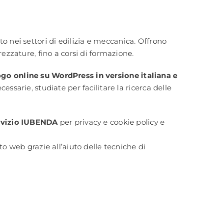
to nei settori di edilizia e meccanica. Offrono
rezzature, fino a corsi di formazione.
ogo online su WordPress in versione italiana e
essarie, studiate per facilitare la ricerca delle
ervizio IUBENDA
per privacy e cookie policy e
to web grazie all’aiuto delle tecniche di