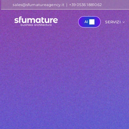
Salta
sales@sfumatureagency.it
|
+39 0536 1881062
al
contenuto
AI
SERVIZI